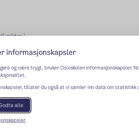
l rektor i:
er informasjonskapsler
kolen
ngere og være trygt, bruker Osloskolen informasjonskapsler. N
ksjonalitet.
nskapsler, tillater du også at vi samler inn data om statistikk
Godta alle
sjonskapsler