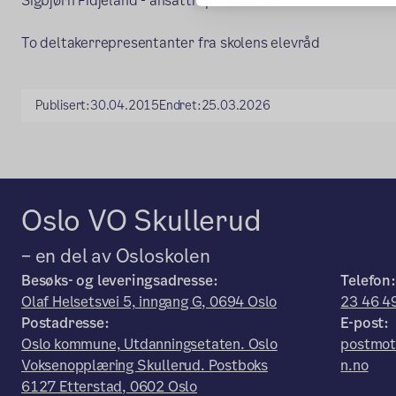
Sigbjørn Fidjeland - ansattrepresentant
To deltakerrepresentanter fra skolens elevråd
Publisert:
30.04.2015
Endret:
25.03.2026
Oslo VO Skullerud
– en del av Osloskolen
Besøks- og leveringsadresse:
Telefon:
Olaf Helsetsvei 5, inngang G, 0694 Oslo
23 46 4
Postadresse:
E-post:
Oslo kommune, Utdanningsetaten. Oslo
postmot
Voksenopplæring Skullerud. Postboks
n.no
6127 Etterstad, 0602 Oslo