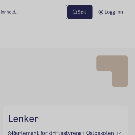
Søk
Logg inn
Lenker
(ekst
Reglement for driftsstyrene i Osloskolen