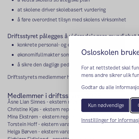
at skolene driver skolebasert vurdering
å føre overordnet tilsyn med skolens virksomhet
Driftsstyret pålegges å videredelegere myndighet ti
konkrete personal- og elevsaker,
Osloskolen bruk
økonomifullmakter som sikrer den daglige driften av s
å sikre den daglige pedagogiske driften av skolen
For at nettstedet skal fu
mens andre sikrer ulik fun
Driftsstyrets medlemmer har taushetsplikt.
Godtar du alle informasjo
Medlemmer i driftsstyret 2026
Åsne Lian Sinnes - ekstern representant (leder)
Kun nødvendige
Christine Kjøs - ekstern representant
Mina Ekstrøm - ekstern representant
Innstillinger for informa
Torstein Hoff - ekstern vara
Helga Børven - ekstern vara