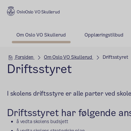
Oslo VO Skullerud
Om Oslo VO Skullerud
Opplæringstilbud
Hovedseksjon
Forsiden
Om Oslo VO Skullerud
Driftsstyret
Driftsstyret
I skolens driftsstyre er alle parter ved sko
Driftsstyret har følgende an
å vedta skolens budsjett
å vedta skolens strategiske plan