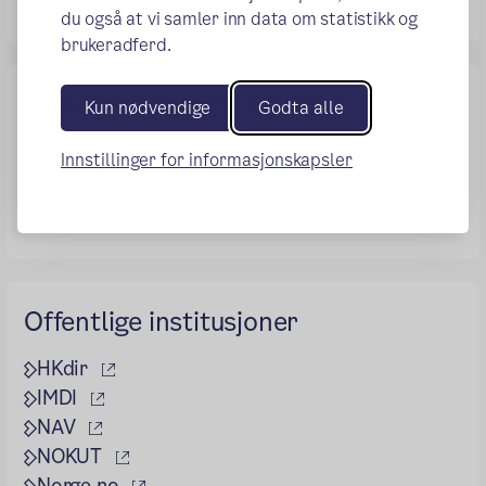
du også at vi samler inn data om statistikk og
brukeradferd.
Tegnspråkressurser
Kun nødvendige
Godta alle
(ekstern lenke)
Tegnordbok
Innstillinger for informasjonskapsler
(ekstern lenke)
Erher
(ekstern lenke)
Lær tegn med Isaac og Vilde
Offentlige institusjoner
(ekstern lenke)
HKdir
(ekstern lenke)
IMDI
(ekstern lenke)
NAV
(ekstern lenke)
NOKUT
(ekstern lenke)
Norge.no