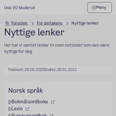
Meny
Oslo VO Skullerud
Hovedseksjon
Forsiden
For deltakere
Nyttige lenker
Nyttige lenker
Her har vi samlet lenker til noen nettsider som kan være
nyttige for deg
Publisert:
26.06.2020
Endret:
29.01.2021
Norsk språk
(ekstern lenke)
Bokmålsordboka
(ekstern lenke)
Lexin
(ekstern lenke)
Synonymordbok