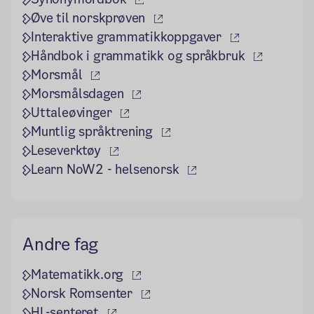
(ekstern lenke)
Øve til norskprøven
(ekstern lenk
Interaktive grammatikkoppgaver
(ekstern 
Håndbok i grammatikk og språkbruk
(ekstern lenke)
Morsmål
(ekstern lenke)
Morsmålsdagen
(ekstern lenke)
Uttaleøvinger
(ekstern lenke)
Muntlig språktrening
(ekstern lenke)
Leseverktøy
(ekstern lenke)
Learn NoW2 - helsenorsk
Andre fag
(ekstern lenke)
Matematikk.org
(ekstern lenke)
Norsk Romsenter
(ekstern lenke)
HL-senteret