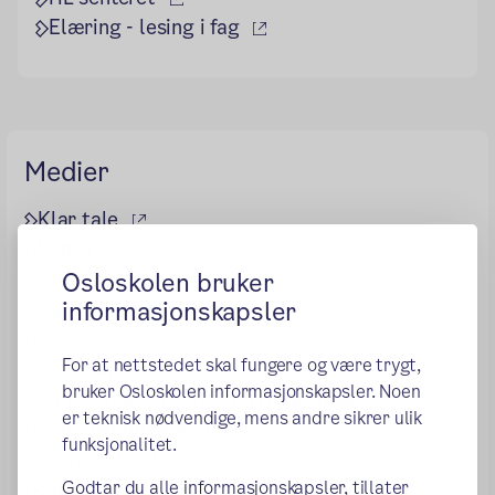
(ekstern lenke)
Elæring - lesing i fag
Medier
(ekstern lenke)
Klar tale
(ekstern lenke)
Utrop
(ekstern lenke)
Aftenposten
Osloskolen bruker
(ekstern lenke)
informasjonskapsler
Dagsavisen
(ekstern lenke)
NRK
For at nettstedet skal fungere og være trygt,
(ekstern lenke)
NRK Super
bruker Osloskolen informasjonskapsler. Noen
(ekstern len
Ny i Norge – nyheter på flere språk
er teknisk nødvendige, mens andre sikrer ulik
(ekstern lenke)
Verdensbiblioteket
funksjonalitet.
(ekstern lenke)
Barnebøker for Norge
(ekstern lenke)
Store norske leksikon
Godtar du alle informasjonskapsler, tillater